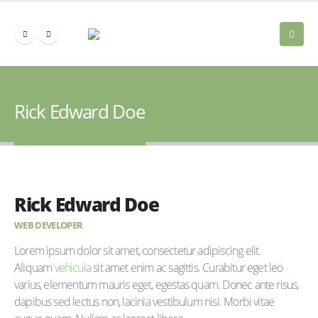
HOME
MEMBERS
DEVELOPER
RICK EDWARD DOE
Rick Edward Doe
Rick Edward Doe
WEB DEVELOPER
Lorem ipsum dolor sit amet, consectetur adipiscing elit.
Aliquam
vehicula
sit amet enim ac sagittis. Curabitur eget leo
varius, elementum mauris eget, egestas quam. Donec ante risus,
dapibus sed lectus non, lacinia vestibulum nisi. Morbi vitae